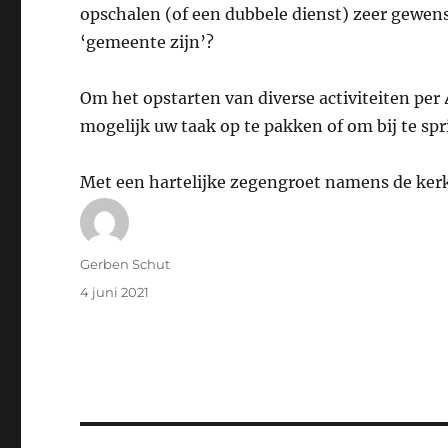
opschalen (of een dubbele dienst) zeer gewens
‘gemeente zijn’?
Om het opstarten van diverse activiteiten per
mogelijk uw taak op te pakken of om bij te s
Met een hartelijke zegengroet namens de ker
Auteur
Gerben Schut
Geplaatst
4 juni 2021
op
Bericht