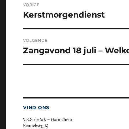
VORIGE
navigatie
Kerstmorgendienst
Vorig
bericht:
VOLGENDE
Zangavond 18 juli – Welk
Volgend
bericht:
VIND ONS
V.E.G. de Ark – Gorinchem
Kennelweg 14