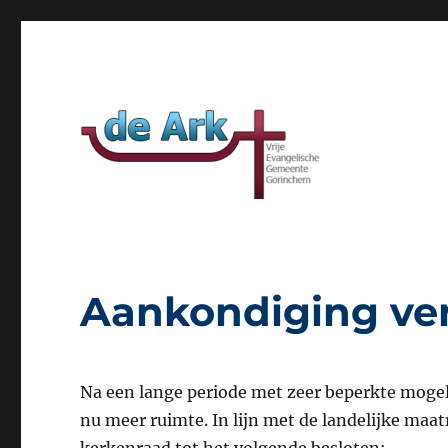
Website van VEG de Ark Gorinchem
VEG de Ark
Aankondiging ve
Na een lange periode met zeer beperkte mogel
nu meer ruimte. In lijn met de landelijke maa