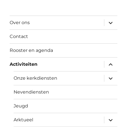
submen
Over ons
uitvouw
Contact
Rooster en agenda
submen
Activiteiten
uitvouw
submen
Onze kerkdiensten
uitvouw
Nevendiensten
Jeugd
submen
Arktueel
uitvouw