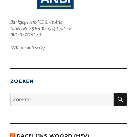
Bankgegevens V.E.G. de Ark:
IBAN : NL 45 RABO 0374 3706 48
BIC : RABONL2U
KVK-nr: 96678127
ZOEKEN
ZO
Zoeken
naar:
DAGELIJKS WOORD (HSV)