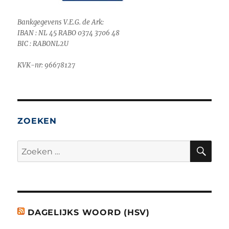
Bankgegevens V.E.G. de Ark:
IBAN : NL 45 RABO 0374 3706 48
BIC : RABONL2U
KVK-nr: 96678127
ZOEKEN
ZO
Zoeken
naar:
DAGELIJKS WOORD (HSV)