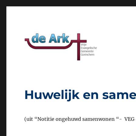
Website van VEG de Ark Gorinchem
VEG de Ark
Huwelijk en sa
(uit “Notitie ongehuwd samenwonen “- VEG d