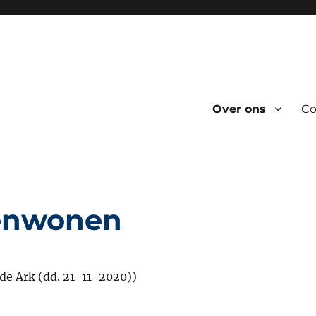
Over ons
Co
menwonen
e Ark (dd. 21-11-2020))