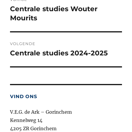
navigatie
Centrale studies Wouter
Vorig
bericht:
Mourits
VOLGENDE
Centrale studies 2024-2025
Volgend
bericht:
VIND ONS
V.E.G. de Ark – Gorinchem
Kennelweg 14
4205 ZR Gorinchem