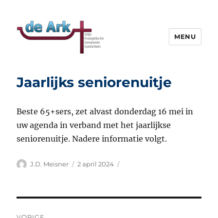
MENU
VEG de Ark
Jaarlijks seniorenuitje
Beste 65+sers, zet alvast donderdag 16 mei in
uw agenda in verband met het jaarlijkse
seniorenuitje. Nadere informatie volgt.
Auteur
Geplaatst
J.D. Meisner
2 april 2024
op
Bericht
VORIGE