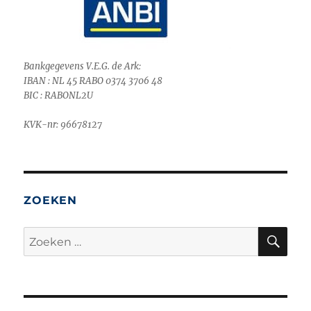
Bankgegevens V.E.G. de Ark:
IBAN : NL 45 RABO 0374 3706 48
BIC : RABONL2U
KVK-nr: 96678127
ZOEKEN
ZO
Zoeken
naar: