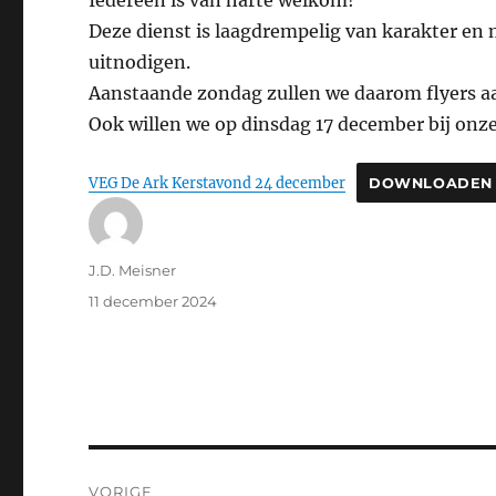
Iedereen is van harte welkom!
Deze dienst is laagdrempelig van karakter en 
uitnodigen.
Aanstaande zondag zullen we daarom flyers aan
Ook willen we op dinsdag 17 december bij onze
VEG De Ark Kerstavond 24 december
DOWNLOADEN
Auteur
J.D. Meisner
Geplaatst
11 december 2024
op
Bericht
VORIGE