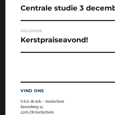
navigatie
Centrale studie 3 decem
Vorig
bericht:
VOLGENDE
Kerstpraiseavond!
Volgend
bericht:
VIND ONS
V.E.G. de Ark – Gorinchem
Kennelweg 14
4205 ZR Gorinchem