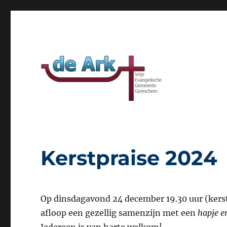
Website van VEG de Ark Gorinchem
VEG de Ark
Kerstpraise 2024
Op dinsdagavond 24 december 19.30 uur (kerst
afloop een gezellig samenzijn met een
hapje e