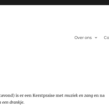
Over ons
Co
avond) is er een Kerstpraise met
muziek en zang
en na
n een drankje
.