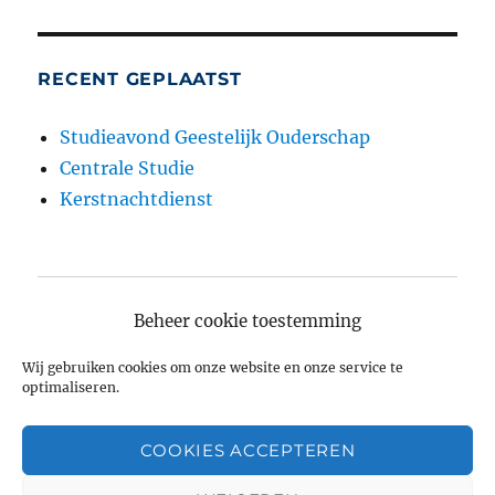
RECENT GEPLAATST
Studieavond Geestelijk Ouderschap
Centrale Studie
Kerstnachtdienst
submen
Over ons
uitvouw
Beheer cookie toestemming
Contact
Wij gebruiken cookies om onze website en onze service te
optimaliseren.
Rooster en agenda
COOKIES ACCEPTEREN
submen
Activiteiten
uitvouw