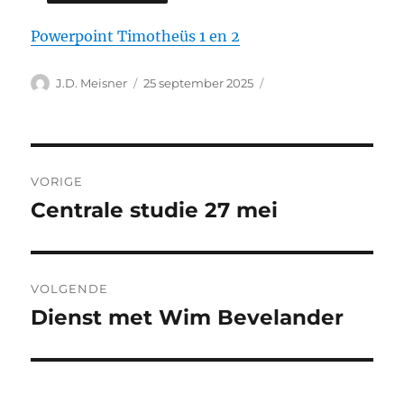
Powerpoint Timotheüs 1 en 2
Auteur
Geplaatst
J.D. Meisner
25 september 2025
op
Bericht
VORIGE
navigatie
Centrale studie 27 mei
Vorig
bericht:
VOLGENDE
Dienst met Wim Bevelander
Volgend
bericht: