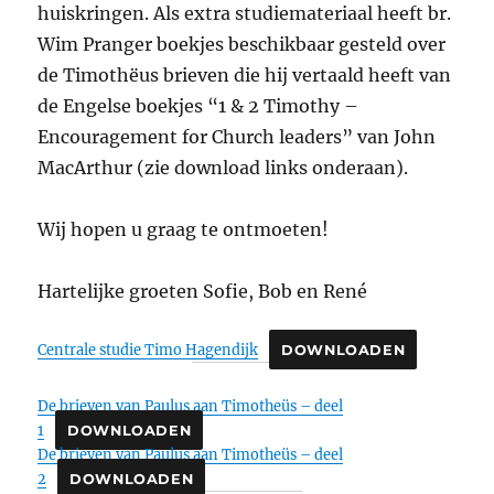
huiskringen. Als extra studiemateriaal heeft br.
Wim Pranger boekjes beschikbaar gesteld over
de Timothëus brieven die hij vertaald heeft van
de Engelse boekjes “1 & 2 Timothy –
Encouragement for Church leaders” van John
MacArthur (zie download links onderaan).
Wij hopen u graag te ontmoeten!
Hartelijke groeten Sofie, Bob en René
Centrale studie Timo Hagendijk
DOWNLOADEN
De brieven van Paulus aan Timotheüs – deel
1
DOWNLOADEN
De brieven van Paulus aan Timotheüs – deel
2
DOWNLOADEN